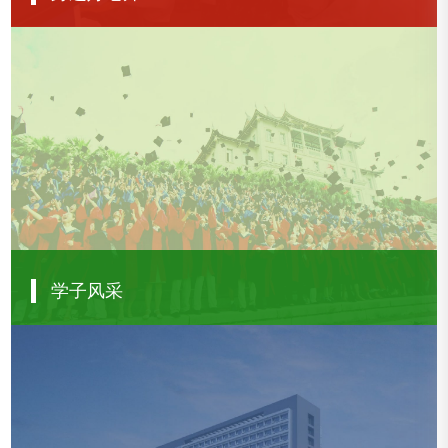
【我们的年轻人】一年打磨一门课，厦大这位老师把课讲“活”了！
【身边好老师】公共卫生学院江宜珍：在厦大研究“幸福”，感到幸福！
【我们的年轻人】“一根筋”地努力着！厦大的他拿下中国青年科技奖
【我们的年轻人】为什么是老挝？厦大的他给出答案
查看更多
学子风采
寻找内心的“信号”：厦大博士的四年频率跃迁
让水波听懂物理：厦大青年科研的新探索
从青涩到担当：厦大博士六年的疫苗科研路
【青春的模样】有趣！厦大的他这样“玩”转科研