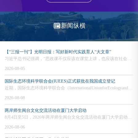
新闻纵横
【“三报一刊”】光明日报：写好新时代实践育人“大文章”
习近平总书记强调，“思政课不仅应该在课堂上讲，也应该在社会生活中来讲。”《教育发展“十五五”规划》提出塑造立德树人新格局，打造新时代伟大变革实践育人大课堂。实践育人是联结思政小课堂与社会大课堂的重要纽带，是贯彻“十五五”教育发展部署、构建全员全程全方位“大思政”育人格局的有力支撑。立足新时代育人工作大局和“十五五”教育改革发展目标，当前必须跳出单一课堂思维、打破育人壁垒、补齐实践短板，系统推进...
2026-08-05
国际生态环境科学联合会(IUEES)正式获批在我国成立登记
近期，国际生态环境科学联合会（InternationalUnionforEcologyandEnvironmentalSciences，简称“IUEES”）正式完成在我国组建成立登记。IUEES秘书长、发展中国家科学院院士、厦门大学讲席教授吕永龙率队赴京接受登记证书。IUEES是在国际环境问题科学委员会（ScientificCommitteeonProblemsoftheEnvironment，简称“SCOPE”）的基础上，由厦门大学、福建省科学技术咨询服务中心、SCOPE共同发起组建。SCOPE成立于1969年，是国际科...
2026-08-08
两岸师生闽台文化交流活动在厦门大学启动
8月4日至5日，2026年两岸师生闽台文化交流活动在厦门大学启动。来自海峡两岸高校及相关单位的台籍青年师生代表齐聚厦园，共溯闽台文化同源根脉，共商两岸融合发展路径，共叙两岸同胞骨肉亲情。台湾同学会原会长杨思泽，厦门大学副校长史大林，校党委常委杨柳，电子科学与技术学院党委书记石慧霞出席本次活动相关环节。4日上午，活动开幕式在颂恩楼220会议室举行。史大林代表厦门大学向远道而来的两岸嘉宾和师生表示热烈欢迎，并...
2026-08-06