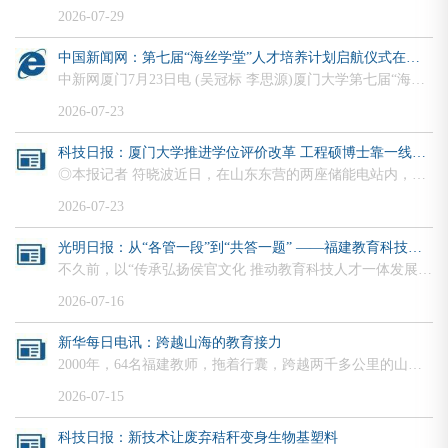
2026-07-29
中国新闻网：第七届“海丝学堂”人才培养计划启航仪式在厦门举办
中新网厦门7月23日电 (吴冠标 李思源)厦门大学第七届“海丝学堂”人才培养计划启航仪式23日在“嘉庚”号科考船(简称“‘嘉庚’号”)上举行。当天，“嘉庚”号从厦门现代码头起航前往马来西亚哥打基纳巴卢港。在本届“海丝学堂”中，来自17所海内外高校的100余名师生将搭乘“嘉庚”号，分批次参加四个航段的海上实践，开展一系列远洋科考任务。23日，“嘉庚”号科考船靠泊厦门港。 中新网记者 李思源 摄厦门大学“海丝学堂”人才培养计划以“...
2026-07-23
科技日报：厦门大学推进学位评价改革 工程硕博士靠一线实践成果拿下学位
◎本报记者 符晓波近日，在山东东营的两座储能电站内，一套智能化电化学阻抗谱（EIS）巡检系统上线。该系统能够24小时不间断监测电池内部状态，实时捕捉内阻、温度等核心数据，一旦出现异常隐患，会即刻启动预警。这项服务新型储能产业的技术成果，正是厦门大学物理科学与技术学院能源动力专业学位研究生裴善鹏，用实践交出的博士学位申请答卷。2025年施行的《中华人民共和国学位法》明确，学生可以通过实践成果答辩申请相应学位。厦门大学积极响应，...
2026-07-23
光明日报：从“各管一段”到“共答一题” ——福建教育科技人才一体发展的破壁实验
不久前，以“传承弘扬侯官文化 推动教育科技人才一体发展”为主题的第四届侯官论坛在福建福州高新区举行。如今，毗邻大学城的高新区，正依托区域内数十所高校资源，推动教育链、人才链、创新链、产业链深度融合，打造教育科技人才一体发展新高地。图为侯官论坛上，大学城各高校师生代表齐声歌唱《侯官是我家》。资料图片福建农林大学教授吴建国（右二）在指导学生观察水稻苗期感染病毒后的症状。资料图片清晨，福建福州旗山脚下的福州大学国家大学科技园内，...
2026-07-16
新华每日电讯：跨越山海的教育接力
2000年，64名福建教师，拖着行囊，跨越两千多公里的山海阻隔，奔向六盘山下。这不是一次普通的出发，而是一场关于未来的应答。因为，教育是阻断贫困代际传递的治本之策。二十多年来，一批又一批福建教师、大学生志愿者“接力”来到宁夏，“输血”与“造血”并举，让东部沿海先进的教学理念和方法在宁夏西海固的课堂上“扎根”，赋予无数山里娃翻越群山的力量。“盖起好学校，派来好老师”袁河小学，是宁夏固原市西吉县最大的一所乡村寄宿制小学。...
2026-07-15
科技日报：新技术让废弃秸秆变身生物基塑料