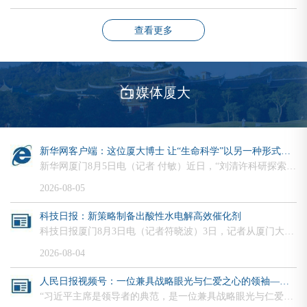
查看更多
媒体厦大
新华网客户端：这位厦大博士 让“生命科学”以另一种形式延续
新华网厦门8月5日电（记者 付敏）近日，“刘清许科研探索奖学金”座谈会在厦门大学生命科学学院举办。刘清许曾是一位深耕生命科学的厦大博士生，2020年不幸因白血病离世。在生命即将走到尽头时，他主动登记遗体捐献。不久前，刘清许的遗体化冻，将走入课堂与实验室，以“大体老师”的身份继续助力医学教研，完成未竟的科研求索。2011年，凭借在生物竞赛中的优异表现，刘清许被保送进入厦大生命科学学院学习；四年后，成绩名列前茅的他，...
2026-08-05
科技日报：新策略制备出酸性水电解高效催化剂
科技日报厦门8月3日电（记者符晓波）3日，记者从厦门大学获悉，该校化学化工学院黄小青教授与苏州大学邵琪教授合作，提出了一种有别于传统尖晶石结构的全新设计策略，制备出新型钴基析氧催化材料，大幅提升了酸性水电解阳极催化剂的活性和稳定性。相关成果发表在学术期刊《自然》上。传统尖晶石结构四氧化三钴是酸性析氧反应的代表性非贵金属催化剂，但其晶体结构中，仅八面体位点为催化活性中心，而四面体位点呈现催化惰性，限制了整体催化效率。...
2026-08-04
人民日报视频号：一位兼具战略眼光与仁爱之心的领袖——厦门大学美籍教授潘维廉眼中的习近平
“习近平主席是领导者的典范，是一位兼具战略眼光与仁爱之心的领袖。”在厦门工作生活近40年的厦门大学美籍教授潘维廉（William N. Brown）深情表示。让我们跟随潘维廉的讲述，重温他与中国相知相伴的难忘岁月，聆听一位外国友人眼中真实、立体、全面的中国与中国领袖的故事。