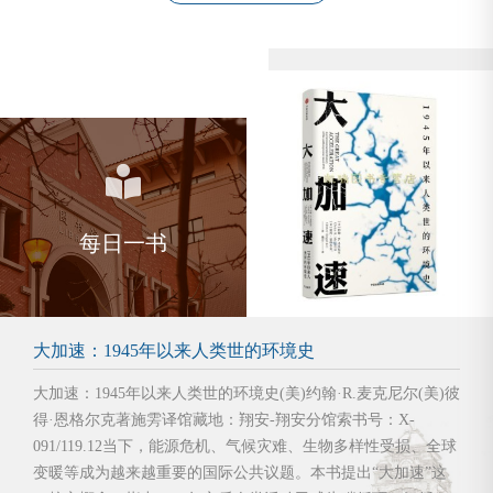
每日一书
大加速：1945年以来人类世的环境史
大加速：1945年以来人类世的环境史(美)约翰·R.麦克尼尔(美)彼
得·恩格尔克著施雱译馆藏地：翔安-翔安分馆索书号：X-
091/119.12当下，能源危机、气候灾难、生物多样性受损、全球
变暖等成为越来越重要的国际公共议题。本书提出“大加速”这