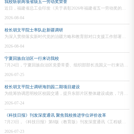
我校斩获两项省级五一劳动奖荣誉
近日，福建省总工会印发《关于表彰2026年福建省五一劳动奖的决定》（闽工〔2026〕71号），面向全省授予先进集体“福建省五一劳动奖状”、优秀劳动者“福建省五一劳动奖章”，大力弘扬劳模精神、劳动精神、工匠精神，为谱写中国式现代化福建篇章凝聚奋进力量。厦门大学一举斩获两项殊荣：嘉庚创新实验室荣获“2026年福建省五一劳动奖状”，材料学院张金宝教授荣获“2026年福建省五一劳动奖章”。集体建功：嘉庚创新实验室荣获“...
2026-08-04
校长胡文平院士率队赴新疆调研
为深入贯彻落实新时代党的治疆方略和教育部对口支援工作部署，进一步深化东西部高等教育协作，7月28日至31日，校长、中国科学院院士胡文平率队赴新疆开展调研，校党委常委、副校长李智勇参加调研。山海同心：深化对口支援协作7月29日，胡文平一行来到新疆大学博达校区，实地调研省部共建碳基能源资源化学与利用国家重点实验室、教育部新疆高等研究院和中国—中亚教育交流合作中心，举行厦门大学对口支援新疆大学座谈会。新疆大...
2026-08-04
宁夏回族自治区一行来访我校
7月24日，宁夏回族自治区党委常委、组织部部长冼国义一行来访我校。校党委书记、中国科学院院士张荣会见来宾。宁夏回族自治区人民政府副主席马宗保，宁夏回族自治区教育工委书记、教育厅党组书记、厅长周庆华，宁夏大学党委书记王宏伟，宁夏回族自治区​教育工委副书记黄子平，厦门大学党委常委、副校长李智勇参加会见。张荣回顾了闽宁协作30年以来学校在研究生支教、定点帮扶、对口支援及县中托管帮扶等方面取得的成效。他指出...
2026-07-25
校长胡文平院士调研海韵园二期项目建设
为统筹协调思明校区校园交通，提升东部片区整体建设成效，7月19日，校长、中国科学院院士胡文平带队开展海韵园二期建设项目实地调研。调研期间，胡文平认真听取园区整体规划、项目建设、园区交通和主要出入口设置等有关情况汇报，沿着园区主要交通干道进行实地踏勘，细致察看园区出入口设置、片区道路衔接及周边环境整治等规划设计情况，并提出相关指导意见。海韵园二期建筑及室外工程预计于2026年底完工，目前处在室内精装修施...
2026-07-24
《科技日报》刊发深度通讯 聚焦我校推进学位评价改革
7月23日，《科技日报》第8版（教育版）刊发深度通讯《工程硕博士靠一线实践成果拿下学位》，报道我校推进学位评价改革的创新实践。文章说，厦门大学积极推进人才培养学位评价改革，首批工程硕博士研究生，凭借扎根产业一线攻关形成的实践成果顺利通过学位答辩，覆盖能源动力、电子信息、材料与化工、生物与医药等多个国家急需领域。文章从“在解决真问题中练就真本领”“评价维度改变但质量要求不减”两个维度出发，讲述我校工...
2026-07-23