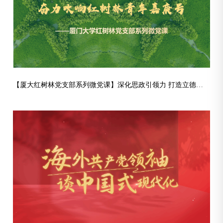
【厦大红树林党支部系列微党课】深化思政引领力 打造立德树人“党建林”