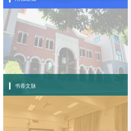
【南强红笺】白雪娇的“告白书”
【南强红笺】高捷成的“明志书”
【南强红笺】应家骥的“光明书”
【南强红笺】修省的“不归书”
查看更多
书香文脉
【书香文脉·第38期】救亡之歌：夏之秋编、陈嘉庚序《民族呼声歌集》
【书香文脉·第37期】圕中有戏：《主角》与馆藏秦腔剧本
【书香文脉·第36期】浩瀚宇宙中，有一颗星以他为名
【书香文脉·第34期】鹭江端午忆汀江，雕龙那不胜屠龙？