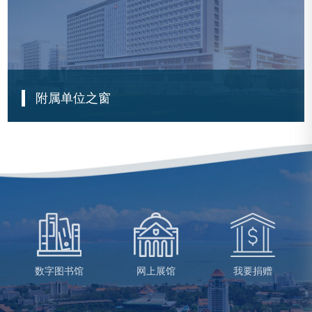
查看更多
附属单位之窗
附属翔安医院晋级三甲医院
王焱获评首届“国家杰出医师”
联合国代表团赴厦门大学附属心血管病医院参观访问
“2024年中国·国际第20届现代救援医学论坛”在厦召开
查看更多
数字图书馆
网上展馆
我要捐赠