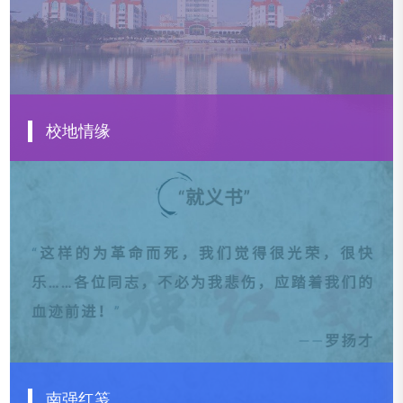
校地情缘
解放日报专文：东风海上来 潮畔大厦生 ——厦门大学的沪上情缘
厦门日报专文：鹭江深且长 南强绽芳华 ——厦门大学和厦门的百年校地情缘
泉州晚报专文：刺桐花映凤凰红——厦门大学与泉州市的百年校地情缘
人民日报海外版：厦门大学的台湾情缘
查看更多
南强红笺